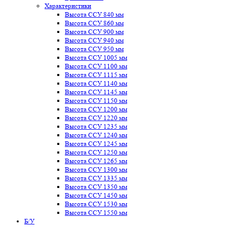
Характеристики
Высота ССУ 840 мм
Высота ССУ 860 мм
Высота ССУ 900 мм
Высота ССУ 940 мм
Высота ССУ 950 мм
Высота ССУ 1005 мм
Высота ССУ 1100 мм
Высота ССУ 1115 мм
Высота ССУ 1140 мм
Высота ССУ 1145 мм
Высота ССУ 1150 мм
Высота ССУ 1200 мм
Высота ССУ 1220 мм
Высота ССУ 1235 мм
Высота ССУ 1240 мм
Высота ССУ 1245 мм
Высота ССУ 1250 мм
Высота ССУ 1265 мм
Высота ССУ 1300 мм
Высота ССУ 1335 мм
Высота ССУ 1350 мм
Высота ССУ 1450 мм
Высота ССУ 1530 мм
Высота ССУ 1550 мм
Б/У