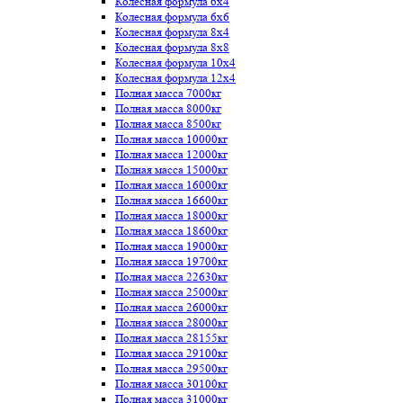
Колесная формула 6x4
Колесная формула 6x6
Колесная формула 8x4
Колесная формула 8x8
Колесная формула 10x4
Колесная формула 12x4
Полная масса 7000кг
Полная масса 8000кг
Полная масса 8500кг
Полная масса 10000кг
Полная масса 12000кг
Полная масса 15000кг
Полная масса 16000кг
Полная масса 16600кг
Полная масса 18000кг
Полная масса 18600кг
Полная масса 19000кг
Полная масса 19700кг
Полная масса 22630кг
Полная масса 25000кг
Полная масса 26000кг
Полная масса 28000кг
Полная масса 28155кг
Полная масса 29100кг
Полная масса 29500кг
Полная масса 30100кг
Полная масса 31000кг