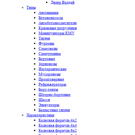
Дилер Валдай
Типы
Автовышки
Бетононасосы
Автобетоносмесители
Крюковые погрузчики
Манипуляторы КМУ
Тягачи
Фургоны
Самосвалы
Спецтехника
Бортовые
Зерновозы
Изотермические
Мусоровозы
Промтоварные
Рефрижераторы
Борт-тенты
Шторно-бортовые
Шасси
Эвакуаторы
Балластные тягачи
Характеристики
Колесная формула 4x2
Колесная формула 4x4
Колесная формула 6x2