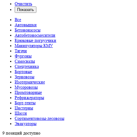
Очистить
Все
Автовышки
Бетононасосы
Автобетоносмесители
Крюковые погрузчики
Манипуляторы КМУ
Тягачи
Фургоны
Самосвалы
Спецтехника
Бортовые
Зерновозы
Изотермические
Мусоровозы
Промтоварные
Рефрижераторы
Борт-тенты
Цистерны
Шасси
Сортиментовозы-лесовозы
Эвакуаторы
9
позиций доступно