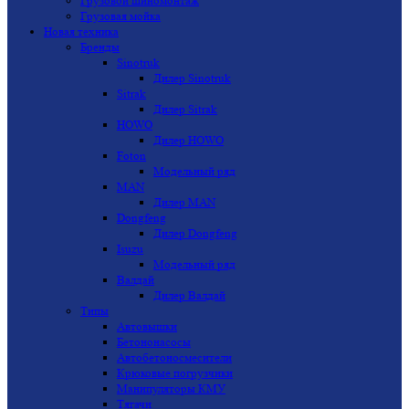
Грузовой шиномонтаж
Грузовая мойка
Новая техника
Бренды
Sinotruk
Дилер Sinotruk
Sitrak
Дилер Sitrak
HOWO
Дилер HOWO
Foton
Модельный ряд
MAN
Дилер MAN
Dongfeng
Дилер Dongfeng
Isuzu
Модельный ряд
Валдай
Дилер Валдай
Типы
Автовышки
Бетононасосы
Автобетоносмесители
Крюковые погрузчики
Манипуляторы КМУ
Тягачи