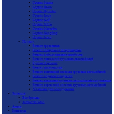
Сервис Scania
Сервис Howo
Сервис Hyundai
Сервис Isuzu
Сервис DAF
Сервис Volvo
Сервис Mercedes
Сервис Dongfeng
Сервис Iveco
По типу
Ремонт грузовиков
Ремонт прицепов и полуприцепов
Ремонт и обслуживание автобусов
Ремонт двигателей грузовых автомобилей
Кузовной ремонт
Ремонт трансмиссии
Ремонт топливной системы грузовых автомобилей
Ремонт ходовой и подвески
Ремонт электрики грузовых автомобилей и грузовиков
Ремонт тормозной системы грузовых автомобилей
Установка доп.оборудования
Запчасти
Все бренды
Запчасти Foton
Акции
Контакты