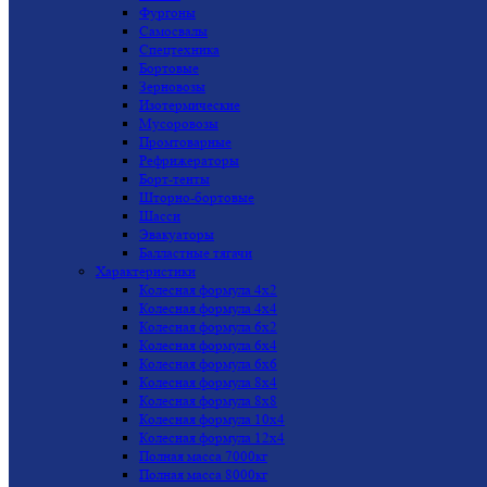
Фургоны
Самосвалы
Спецтехника
Бортовые
Зерновозы
Изотермические
Мусоровозы
Промтоварные
Рефрижераторы
Борт-тенты
Шторно-бортовые
Шасси
Эвакуаторы
Балластные тягачи
Характеристики
Колесная формула 4x2
Колесная формула 4x4
Колесная формула 6x2
Колесная формула 6x4
Колесная формула 6x6
Колесная формула 8x4
Колесная формула 8x8
Колесная формула 10x4
Колесная формула 12x4
Полная масса 7000кг
Полная масса 8000кг