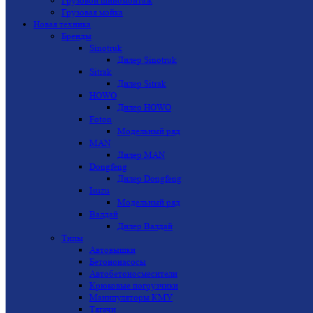
Грузовой шиномонтаж
Грузовая мойка
Новая техника
Бренды
Sinotruk
Дилер Sinotruk
Sitrak
Дилер Sitrak
HOWO
Дилер HOWO
Foton
Модельный ряд
MAN
Дилер MAN
Dongfeng
Дилер Dongfeng
Isuzu
Модельный ряд
Валдай
Дилер Валдай
Типы
Автовышки
Бетононасосы
Автобетоносмесители
Крюковые погрузчики
Манипуляторы КМУ
Тягачи