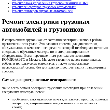
Ремонт блока управления грузовой техники и ЭБУ
Ремонт генераторов грузовых автомобилей
Ремонт стартеров грузовых автомобилей
Ремонт электрики грузовых
автомобилей и грузовиков
В современных грузовиках от состояния электрики зависит работа
практически всех узлов. Это сложная система, для диагностики,
обслуживания и качественного ремонта которой необходимы не только
специально обученные мастера, но и специализированное
оборудование. Всем перечисленным располагает компания
КОМДОРАВТО в Москве. Мы даем гарантию на все выполняемые
работы и используемые материалы, а также предоставляем
первоклассный сервис без длительных простоев ваших транспортных
средств.
Самые распространенные неисправности
Чаще всего ремонт электрики грузовика необходим при появлении
следующих неисправностей:
проблемы с аккумулятором из-за длительного простоя, поломки
генератора, неправильного подключения или ослабления
клемм;