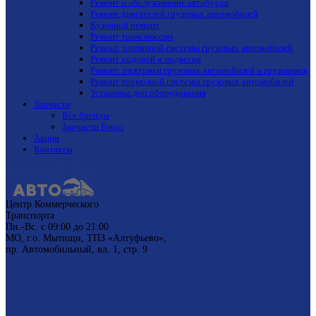
Ремонт и обслуживание автобусов
Ремонт двигателей грузовых автомобилей
Кузовной ремонт
Ремонт трансмиссии
Ремонт топливной системы грузовых автомобилей
Ремонт ходовой и подвески
Ремонт электрики грузовых автомобилей и грузовиков
Ремонт тормозной системы грузовых автомобилей
Установка доп.оборудования
Запчасти
Все бренды
Запчасти Foton
Акции
Контакты
Центр Коммерческого
Транспорта
Пн.-Вс. с 09:00 до 21:00
МО, г.о. Мытищи, ТПЗ «Алтуфьево»,
пр. Автомобильный, вл. 1, стр. 9