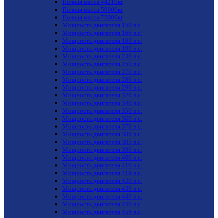
Полная масса 44210кг
Полная масса 50000кг
Полная масса 75000кг
Мощность двигателя 150 л.с.
Мощность двигателя 166 л.с.
Мощность двигателя 180 л.с.
Мощность двигателя 190 л.с.
Мощность двигателя 240 л.с.
Мощность двигателя 250 л.с.
Мощность двигателя 270 л.с.
Мощность двигателя 280 л.с.
Мощность двигателя 290 л.с.
Мощность двигателя 320 л.с.
Мощность двигателя 340 л.с.
Мощность двигателя 350 л.с.
Мощность двигателя 360 л.с.
Мощность двигателя 370 л.с.
Мощность двигателя 380 л.с.
Мощность двигателя 385 л.с.
Мощность двигателя 390 л.с.
Мощность двигателя 400 л.с.
Мощность двигателя 410 л.с.
Мощность двигателя 419 л.с.
Мощность двигателя 420 л.с.
Мощность двигателя 430 л.с.
Мощность двигателя 440 л.с.
Мощность двигателя 450 л.с.
Мощность двигателя 456 л.с.