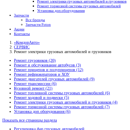
Ремонт электрики грузовых автомобилей и грузовиков
Ремонт тормозной системы грузовых автомобилей
Установка доп.оборудования
Запчасти
Все бренды
Запчасти Foton
Акции
Контакты
«КомдорАвто»
СЕРВИС
Ремонт электрики грузовых автомобилей и грузовиков
Ремонт грузовиков
(20)
Ремонт и обслуживание автобусов
(3)
Ремонт прицепов и полуприцепов
(12)
Ремонт рефрижераторов и ХОУ
Ремонт двигателей грузовых автомобилей
(9)
Ремонт трансмиссии
(6)
Кузовной ремонт
(21)
Ремонт топливной системы грузовых автомобилей
(6)
Ремонт ходовой и подвески
(5)
Ремонт электрики грузовых автомобилей и грузовиков
(4)
Ремонт тормозной системы грузовых автомобилей
(7)
Установка доп.оборудования
(6)
Показать все страницы раздела
Регулировка фар грузовых автомобилей