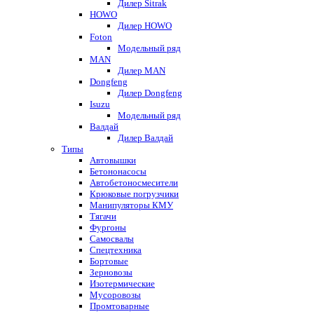
Дилер Sitrak
HOWO
Дилер HOWO
Foton
Модельный ряд
MAN
Дилер MAN
Dongfeng
Дилер Dongfeng
Isuzu
Модельный ряд
Валдай
Дилер Валдай
Типы
Автовышки
Бетононасосы
Автобетоносмесители
Крюковые погрузчики
Манипуляторы КМУ
Тягачи
Фургоны
Самосвалы
Спецтехника
Бортовые
Зерновозы
Изотермические
Мусоровозы
Промтоварные