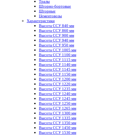
Тралы
Шторно-бортовые
Шторные
Цементовозы
Характеристики
Высота ССУ 840 мм
Высота ССУ 860 мм
Высота ССУ 900 мм
Высота ССУ 940 мм
Высота ССУ 950 мм
Высота ССУ 1005 мм
Высота ССУ 1100 мм
Высота ССУ 1115 мм
Высота ССУ 1140 мм
Высота ССУ 1145 мм
Высота ССУ 1150 мм
Высота ССУ 1200 мм
Высота ССУ 1220 мм
Высота ССУ 1235 мм
Высота ССУ 1240 мм
Высота ССУ 1245 мм
Высота ССУ 1250 мм
Высота ССУ 1265 мм
Высота ССУ 1300 мм
Высота ССУ 1335 мм
Высота ССУ 1350 мм
Высота ССУ 1450 мм
Высота ССУ 1530 мм