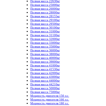
Полная масса 22630кг
Полная масса 25000кг
Полная масса 26000кг
Полная масса 28000кг
Полная масса 28155кг
Полная масса 29100кг
Полная масса 29500кг
Полная масса 30100кг
Полная масса 31000кг
Полная масса 31100кг
Полная масса 32000кг
Полная масса 33000кг
Полная масса 35000кг
Полная масса 36000кг
Полная масса 38000кг
Полная масса 40000кг
Полная масса 39000кг
Полная масса 41000кг
Полная масса 41530кг
Полная масса 42000кг
Полная масса 43000кг
Полная масса 44000кг
Полная масса 44210кг
Полная масса 50000кг
Полная масса 75000кг
Мощность двигателя 150 л.с.
Мощность двигателя 166 л.с.
Мощность двигателя 180 л.с.