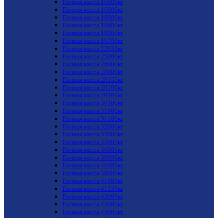
Полная масса 16000кг
Полная масса 16600кг
Полная масса 18000кг
Полная масса 18600кг
Полная масса 19000кг
Полная масса 19700кг
Полная масса 22630кг
Полная масса 25000кг
Полная масса 26000кг
Полная масса 28000кг
Полная масса 28155кг
Полная масса 29100кг
Полная масса 29500кг
Полная масса 30100кг
Полная масса 31000кг
Полная масса 31100кг
Полная масса 32000кг
Полная масса 33000кг
Полная масса 35000кг
Полная масса 36000кг
Полная масса 38000кг
Полная масса 40000кг
Полная масса 39000кг
Полная масса 41000кг
Полная масса 41530кг
Полная масса 42000кг
Полная масса 43000кг
Полная масса 44000кг