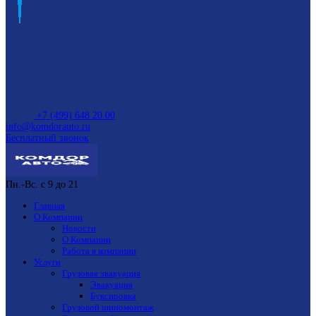
+7 (499) 648 20 00
info@komdorauto.ru
Бесплатный звонок
Пн.-Вс. с 9 до 21
Главная
О Компании
Новости
О Компании
Работа в компании
Услуги
Грузовая эвакуация
Эвакуация
Буксировка
Грузовой шиномонтаж