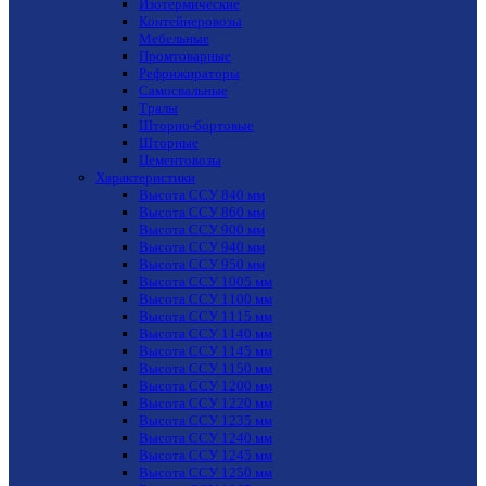
Изотермические
Контейнеровозы
Мебельные
Промтоварные
Рефрижираторы
Самосвальные
Тралы
Шторно-бортовые
Шторные
Цементовозы
Характеристики
Высота ССУ 840 мм
Высота ССУ 860 мм
Высота ССУ 900 мм
Высота ССУ 940 мм
Высота ССУ 950 мм
Высота ССУ 1005 мм
Высота ССУ 1100 мм
Высота ССУ 1115 мм
Высота ССУ 1140 мм
Высота ССУ 1145 мм
Высота ССУ 1150 мм
Высота ССУ 1200 мм
Высота ССУ 1220 мм
Высота ССУ 1235 мм
Высота ССУ 1240 мм
Высота ССУ 1245 мм
Высота ССУ 1250 мм