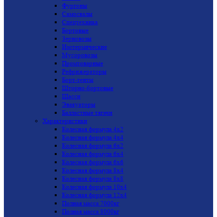
Фургоны
Самосвалы
Спецтехника
Бортовые
Зерновозы
Изотермические
Мусоровозы
Промтоварные
Рефрижераторы
Борт-тенты
Шторно-бортовые
Шасси
Эвакуаторы
Балластные тягачи
Характеристики
Колесная формула 4x2
Колесная формула 4x4
Колесная формула 6x2
Колесная формула 6x4
Колесная формула 6x6
Колесная формула 8x4
Колесная формула 8x8
Колесная формула 10x4
Колесная формула 12x4
Полная масса 7000кг
Полная масса 8000кг