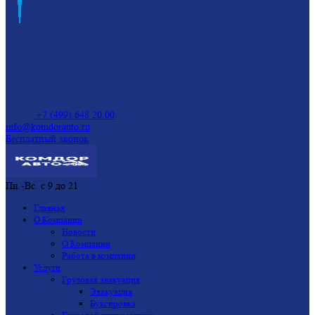
+7 (499) 648 20 00
info@komdorauto.ru
Бесплатный звонок
Пн.-Вс. с 9 до 21
Главная
О Компании
Новости
О Компании
Работа в компании
Услуги
Грузовая эвакуация
Эвакуация
Буксировка