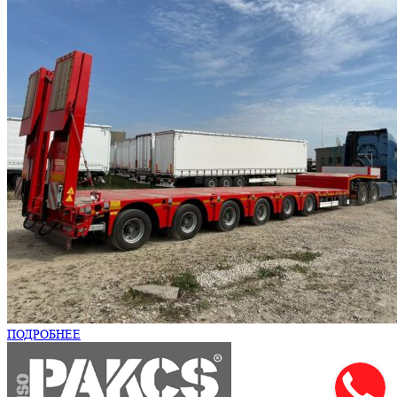
ПОДРОБНЕЕ