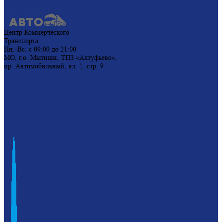
Центр Коммерческого
Транспорта
Пн.-Вс. с 09:00 до 21:00
МО, г.о. Мытищи, ТПЗ «Алтуфьево»,
пр. Автомобильный, вл. 1, стр. 9