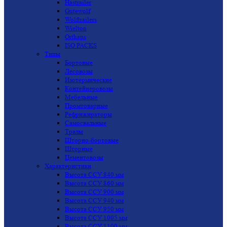
Hastrailer
Gutewolf
Wolftrailers
Wielton
Orthaus
ISO PACKS
Типы
Бортовые
Лесовозы
Изотермические
Контейнеровозы
Мебельные
Промтоварные
Рефрижираторы
Самосвальные
Тралы
Шторно-бортовые
Шторные
Цементовозы
Характеристики
Высота ССУ 840 мм
Высота ССУ 860 мм
Высота ССУ 900 мм
Высота ССУ 940 мм
Высота ССУ 950 мм
Высота ССУ 1005 мм
Высота ССУ 1100 мм