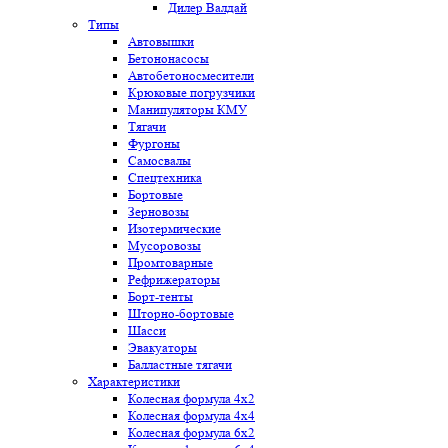
Дилер Валдай
Типы
Автовышки
Бетононасосы
Автобетоносмесители
Крюковые погрузчики
Манипуляторы КМУ
Тягачи
Фургоны
Самосвалы
Спецтехника
Бортовые
Зерновозы
Изотермические
Мусоровозы
Промтоварные
Рефрижераторы
Борт-тенты
Шторно-бортовые
Шасси
Эвакуаторы
Балластные тягачи
Характеристики
Колесная формула 4x2
Колесная формула 4x4
Колесная формула 6x2