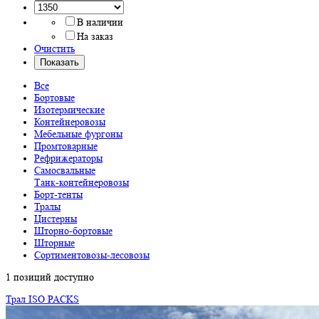
В наличии
На заказ
Очистить
Все
Бортовые
Изотермические
Контейнеровозы
Мебельные фургоны
Промтоварные
Рефрижераторы
Самосвальные
Танк-контейнеровозы
Борт-тенты
Тралы
Цистерны
Шторно-бортовые
Шторные
Сортиментовозы-лесовозы
1
позиций доступно
Трал ISO PACKS