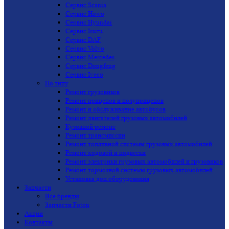
Сервис Scania
Сервис Howo
Сервис Hyundai
Сервис Isuzu
Сервис DAF
Сервис Volvo
Сервис Mercedes
Сервис Dongfeng
Сервис Iveco
По типу
Ремонт грузовиков
Ремонт прицепов и полуприцепов
Ремонт и обслуживание автобусов
Ремонт двигателей грузовых автомобилей
Кузовной ремонт
Ремонт трансмиссии
Ремонт топливной системы грузовых автомобилей
Ремонт ходовой и подвески
Ремонт электрики грузовых автомобилей и грузовиков
Ремонт тормозной системы грузовых автомобилей
Установка доп.оборудования
Запчасти
Все бренды
Запчасти Foton
Акции
Контакты