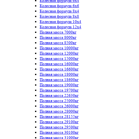
Колесная формула 6x4
Колесная формула 6x6
Колесная формула 8x4
Колесная формула 8x8
Колесная формула 10x4
Колесная формула 12x4
Полная масса 7000кг
Полная масса 8000кг
Полная масса 8500кг
Полная масса 10000кг
Полная масса 12000кг
Полная масса 15000кг
Полная масса 16000кг
Полная масса 16600кг
Полная масса 18000кг
Полная масса 18600кг
Полная масса 19000кг
Полная масса 19700кг
Полная масса 22630кг
Полная масса 25000кг
Полная масса 26000кг
Полная масса 28000кг
Полная масса 28155кг
Полная масса 29100кг
Полная масса 29500кг
Полная масса 30100кг
Полная масса 31000кг