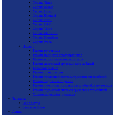
Сервис Sitrak
Сервис Scania
Сервис Howo
Сервис Hyundai
Сервис Isuzu
Сервис DAF
Сервис Volvo
Сервис Mercedes
Сервис Dongfeng
Сервис Iveco
По типу
Ремонт грузовиков
Ремонт прицепов и полуприцепов
Ремонт и обслуживание автобусов
Ремонт двигателей грузовых автомобилей
Кузовной ремонт
Ремонт трансмиссии
Ремонт топливной системы грузовых автомобилей
Ремонт ходовой и подвески
Ремонт электрики грузовых автомобилей и грузовиков
Ремонт тормозной системы грузовых автомобилей
Установка доп.оборудования
Запчасти
Все бренды
Запчасти Foton
Акции