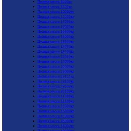
Полная масса 8000кг
Полная масса 8500кг
Полная масса 10000кг
Полная масса 12000кг
Полная масса 15000кг
Полная масса 16000кг
Полная масса 16600кг
Полная масса 18000кг
Полная масса 18600кг
Полная масса 19000кг
Полная масса 19700кг
Полная масса 22630кг
Полная масса 25000кг
Полная масса 26000кг
Полная масса 28000кг
Полная масса 28155кг
Полная масса 29100кг
Полная масса 29500кг
Полная масса 30100кг
Полная масса 31000кг
Полная масса 31100кг
Полная масса 32000кг
Полная масса 33000кг
Полная масса 35000кг
Полная масса 36000кг
Полная масса 38000кг
Полная масса 40000кг