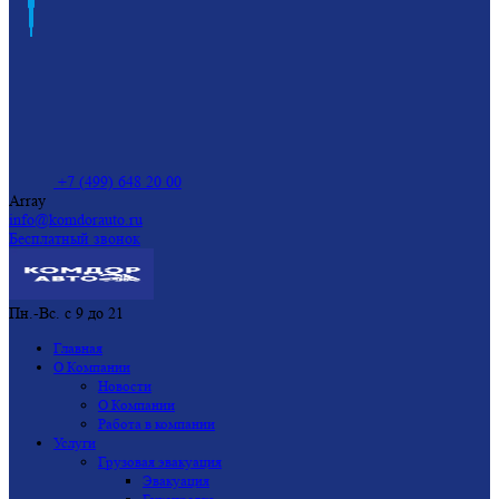
+7 (499) 648 20 00
Array
info@komdorauto.ru
Бесплатный звонок
Пн.-Вс. с 9 до 21
Главная
О Компании
Новости
О Компании
Работа в компании
Услуги
Грузовая эвакуация
Эвакуация