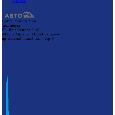
Контакты
Центр Коммерческого
Транспорта
Пн.-Вс. с 09:00 до 21:00
МО, г.о. Мытищи, ТПЗ «Алтуфьево»,
пр. Автомобильный, вл. 1, стр. 9