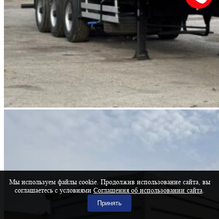
Мы используем файлы cookie. Продолжив использование сайта, вы
соглашаетесь с условиями
Соглашения об использовании сайта
.
Принять