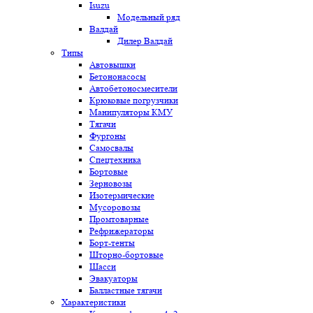
Isuzu
Модельный ряд
Валдай
Дилер Валдай
Типы
Автовышки
Бетононасосы
Автобетоносмесители
Крюковые погрузчики
Манипуляторы КМУ
Тягачи
Фургоны
Самосвалы
Спецтехника
Бортовые
Зерновозы
Изотермические
Мусоровозы
Промтоварные
Рефрижераторы
Борт-тенты
Шторно-бортовые
Шасси
Эвакуаторы
Балластные тягачи
Характеристики