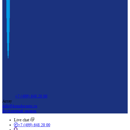
+7 (499) 648 20 00
Array
info@komdorauto.ru
Бесплатный звонок
Live chat
+7 (499) 648 20 00