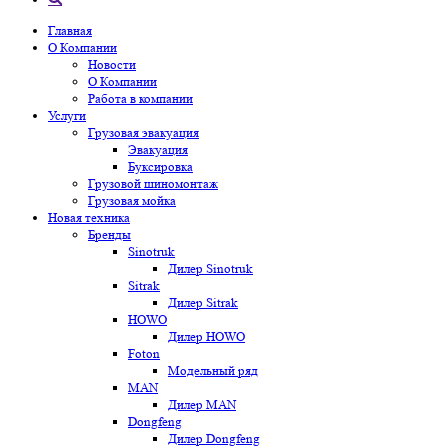
Главная
О Компании
Новости
О Компании
Работа в компании
Услуги
Грузовая эвакуация
Эвакуация
Буксировка
Грузовой шиномонтаж
Грузовая мойка
Новая техника
Бренды
Sinotruk
Дилер Sinotruk
Sitrak
Дилер Sitrak
HOWO
Дилер HOWO
Foton
Модельный ряд
MAN
Дилер MAN
Dongfeng
Дилер Dongfeng