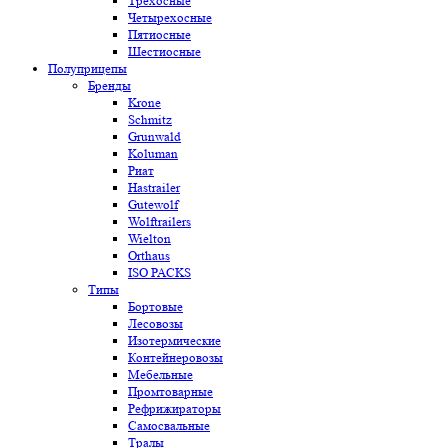
Трехосные
Четырехосные
Пятиосные
Шестиосные
Полуприцепы
Бренды
Krone
Schmitz
Grunwald
Koluman
Риат
Hastrailer
Gutewolf
Wolftrailers
Wielton
Orthaus
ISO PACKS
Типы
Бортовые
Лесовозы
Изотермические
Контейнеровозы
Мебельные
Промтоварные
Рефрижираторы
Самосвальные
Тралы