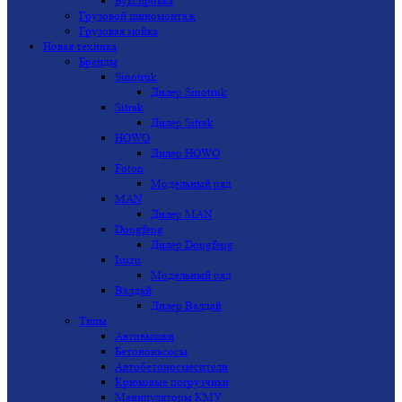
Буксировка
Грузовой шиномонтаж
Грузовая мойка
Новая техника
Бренды
Sinotruk
Дилер Sinotruk
Sitrak
Дилер Sitrak
HOWO
Дилер HOWO
Foton
Модельный ряд
MAN
Дилер MAN
Dongfeng
Дилер Dongfeng
Isuzu
Модельный ряд
Валдай
Дилер Валдай
Типы
Автовышки
Бетононасосы
Автобетоносмесители
Крюковые погрузчики
Манипуляторы КМУ