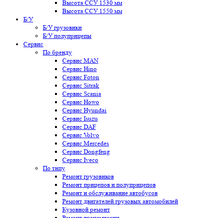
Высота ССУ 1530 мм
Высота ССУ 1550 мм
Б/У
Б/У грузовики
Б/У полуприцепы
Сервис
По бренду
Сервис MAN
Сервис Hino
Сервис Foton
Сервис Sitrak
Сервис Scania
Сервис Howo
Сервис Hyundai
Сервис Isuzu
Сервис DAF
Сервис Volvo
Сервис Mercedes
Сервис Dongfeng
Сервис Iveco
По типу
Ремонт грузовиков
Ремонт прицепов и полуприцепов
Ремонт и обслуживание автобусов
Ремонт двигателей грузовых автомобилей
Кузовной ремонт
Ремонт трансмиссии