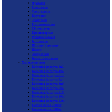
Фургоны
Самосвалы
Спецтехника
Бортовые
Зерновозы
Изотермические
Мусоровозы
Промтоварные
Рефрижераторы
Борт-тенты
Шторно-бортовые
Шасси
Эвакуаторы
Балластные тягачи
Характеристики
Колесная формула 4x2
Колесная формула 4x4
Колесная формула 6x2
Колесная формула 6x4
Колесная формула 6x6
Колесная формула 8x4
Колесная формула 8x8
Колесная формула 10x4
Колесная формула 12x4
Полная масса 7000кг
Полная масса 8000кг