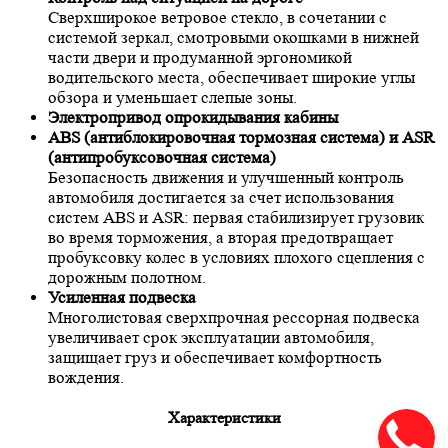
Сверхширокое ветровое стекло, в сочетании с
системой зеркал, смотровыми окошками в нижней
части двери и продуманной эргономикой
водительского места, обеспечивает широкие углы
обзора и уменьшает слепые зоны.
Электропривод опрокидывания кабины
ABS (антиблокировочная тормозная система) и ASR
(антипробуксовочная система)
Безопасность движения и улучшенный контроль
автомобиля достигается за счет использования
систем ABS и ASR: первая стабилизирует грузовик
во время торможения, а вторая предотвращает
пробуксовку колес в условиях плохого сцепления с
дорожным полотном.
Усиленная подвеска
Многолистовая сверхпрочная рессорная подвеска
увеличивает срок эксплуатации автомобиля,
защищает груз и обеспечивает комфортность
вождения.
Характеристики