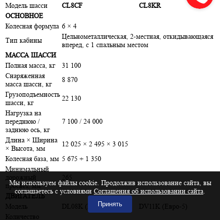
Модель шасси
CL8CF
CL8KR
ОСНОВНОЕ
Колесная формула
6 × 4
Цельнометаллическая, 2-местная, откидывающаяся
Тип кабины
вперед, с 1 спальным местом
МАССА ШАССИ
Полная масса, кг
31 100
Снаряженная
8 870
масса шасси, кг
Грузоподъемность
22 130
шасси, кг
Нагрузка на
переднюю /
7 100 / 24 000
заднюю ось, кг
Длина × Ширина
12 025 × 2 495 × 3 015
× Высота, мм
Колесная база, мм
5 675 + 1 350
Минимальный
дорожный
265
Мы используем файлы cookie. Продолжив использование сайта, вы
просвет, мм
соглашаетесь с условиями
Соглашения об использовании сайта
.
ДВИГАТЕЛЬ
Принять
Модель
DL08K (Евро-5)
DV11K (Евро-5)
Количество