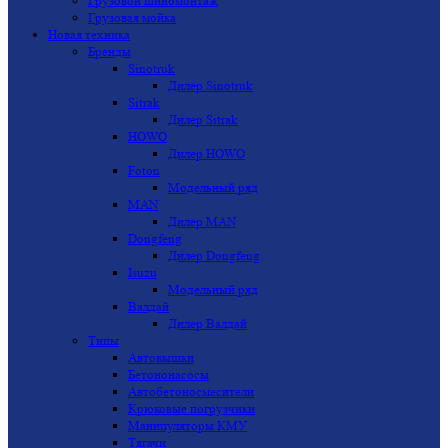
Грузовой шиномонтаж
Грузовая мойка
Новая техника
Бренды
Sinotruk
Дилер Sinotruk
Sitrak
Дилер Sitrak
HOWO
Дилер HOWO
Foton
Модельный ряд
MAN
Дилер MAN
Dongfeng
Дилер Dongfeng
Isuzu
Модельный ряд
Валдай
Дилер Валдай
Типы
Автовышки
Бетононасосы
Автобетоносмесители
Крюковые погрузчики
Манипуляторы КМУ
Тягачи