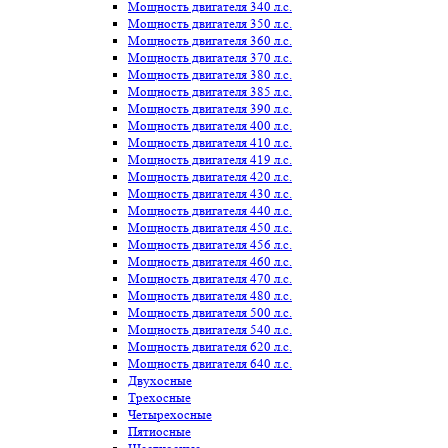
Мощность двигателя 340 л.с.
Мощность двигателя 350 л.с.
Мощность двигателя 360 л.с.
Мощность двигателя 370 л.с.
Мощность двигателя 380 л.с.
Мощность двигателя 385 л.с.
Мощность двигателя 390 л.с.
Мощность двигателя 400 л.с.
Мощность двигателя 410 л.с.
Мощность двигателя 419 л.с.
Мощность двигателя 420 л.с.
Мощность двигателя 430 л.с.
Мощность двигателя 440 л.с.
Мощность двигателя 450 л.с.
Мощность двигателя 456 л.с.
Мощность двигателя 460 л.с.
Мощность двигателя 470 л.с.
Мощность двигателя 480 л.с.
Мощность двигателя 500 л.с.
Мощность двигателя 540 л.с.
Мощность двигателя 620 л.с.
Мощность двигателя 640 л.с.
Двухосные
Трехосные
Четырехосные
Пятиосные