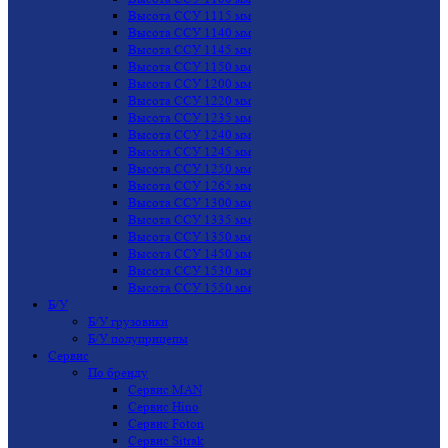
Высота ССУ 1115 мм
Высота ССУ 1140 мм
Высота ССУ 1145 мм
Высота ССУ 1150 мм
Высота ССУ 1200 мм
Высота ССУ 1220 мм
Высота ССУ 1235 мм
Высота ССУ 1240 мм
Высота ССУ 1245 мм
Высота ССУ 1250 мм
Высота ССУ 1265 мм
Высота ССУ 1300 мм
Высота ССУ 1335 мм
Высота ССУ 1350 мм
Высота ССУ 1450 мм
Высота ССУ 1530 мм
Высота ССУ 1550 мм
Б/У
Б/У грузовики
Б/У полуприцепы
Сервис
По бренду
Сервис MAN
Сервис Hino
Сервис Foton
Сервис Sitrak