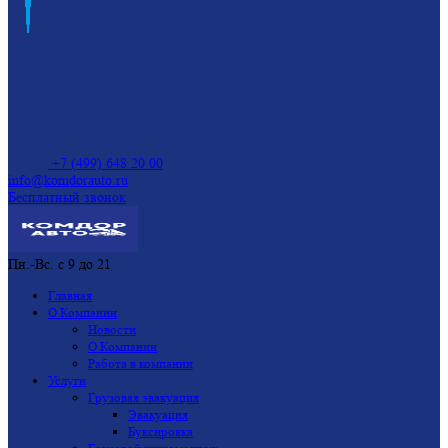
+7 (499) 648 20 00
info@komdorauto.ru
Бесплатный звонок
Пн.-Вс. с 9 до 21
Главная
О Компании
Новости
О Компании
Работа в компании
Услуги
Грузовая эвакуация
Эвакуация
Буксировка