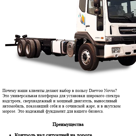
Почему наши клиенты делают выбор в пользу Daewoo Novus?
Это универсальная платформа для установки широкого спектра
надстроек, сверхнадежный и мощный двигатель, выносливый
автомобиль, показавший себя и в сочинской жаре, и в якутском
морозе. Это надежный фундамент для вашего бизнеса.
Преимущества
Контроль над ситуацией на дороге