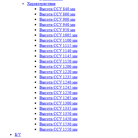
Характеристики
Высота ССУ 840 мм
Высота ССУ 860 мм
Высота ССУ 900 мм
Высота ССУ 940 мм
Высота ССУ 950 мм
Высота ССУ 1005 мм
Высота ССУ 1100 мм
Высота ССУ 1115 мм
Высота ССУ 1140 мм
Высота ССУ 1145 мм
Высота ССУ 1150 мм
Высота ССУ 1200 мм
Высота ССУ 1220 мм
Высота ССУ 1235 мм
Высота ССУ 1240 мм
Высота ССУ 1245 мм
Высота ССУ 1250 мм
Высота ССУ 1265 мм
Высота ССУ 1300 мм
Высота ССУ 1335 мм
Высота ССУ 1350 мм
Высота ССУ 1450 мм
Высота ССУ 1530 мм
Высота ССУ 1550 мм
Б/У