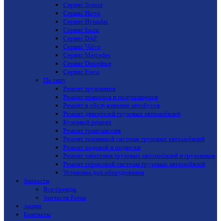
Сервис Scania
Сервис Howo
Сервис Hyundai
Сервис Isuzu
Сервис DAF
Сервис Volvo
Сервис Mercedes
Сервис Dongfeng
Сервис Iveco
По типу
Ремонт грузовиков
Ремонт прицепов и полуприцепов
Ремонт и обслуживание автобусов
Ремонт двигателей грузовых автомобилей
Кузовной ремонт
Ремонт трансмиссии
Ремонт топливной системы грузовых автомобилей
Ремонт ходовой и подвески
Ремонт электрики грузовых автомобилей и грузовиков
Ремонт тормозной системы грузовых автомобилей
Установка доп.оборудования
Запчасти
Все бренды
Запчасти Foton
Акции
Контакты