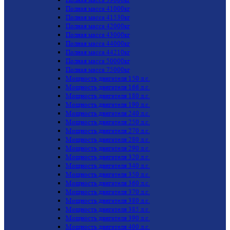
Полная масса 41000кг
Полная масса 41530кг
Полная масса 42000кг
Полная масса 43000кг
Полная масса 44000кг
Полная масса 44210кг
Полная масса 50000кг
Полная масса 75000кг
Мощность двигателя 150 л.с.
Мощность двигателя 166 л.с.
Мощность двигателя 180 л.с.
Мощность двигателя 190 л.с.
Мощность двигателя 240 л.с.
Мощность двигателя 250 л.с.
Мощность двигателя 270 л.с.
Мощность двигателя 280 л.с.
Мощность двигателя 290 л.с.
Мощность двигателя 320 л.с.
Мощность двигателя 340 л.с.
Мощность двигателя 350 л.с.
Мощность двигателя 360 л.с.
Мощность двигателя 370 л.с.
Мощность двигателя 380 л.с.
Мощность двигателя 385 л.с.
Мощность двигателя 390 л.с.
Мощность двигателя 400 л.с.