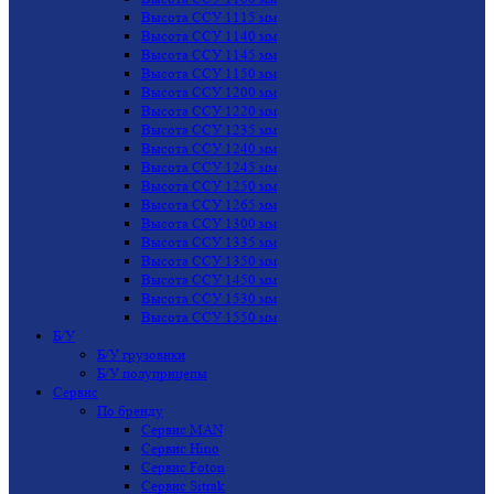
Высота ССУ 1115 мм
Высота ССУ 1140 мм
Высота ССУ 1145 мм
Высота ССУ 1150 мм
Высота ССУ 1200 мм
Высота ССУ 1220 мм
Высота ССУ 1235 мм
Высота ССУ 1240 мм
Высота ССУ 1245 мм
Высота ССУ 1250 мм
Высота ССУ 1265 мм
Высота ССУ 1300 мм
Высота ССУ 1335 мм
Высота ССУ 1350 мм
Высота ССУ 1450 мм
Высота ССУ 1530 мм
Высота ССУ 1550 мм
Б/У
Б/У грузовики
Б/У полуприцепы
Сервис
По бренду
Сервис MAN
Сервис Hino
Сервис Foton
Сервис Sitrak