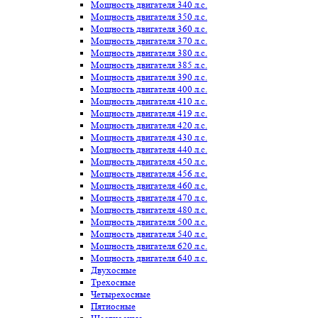
Мощность двигателя 340 л.с.
Мощность двигателя 350 л.с.
Мощность двигателя 360 л.с.
Мощность двигателя 370 л.с.
Мощность двигателя 380 л.с.
Мощность двигателя 385 л.с.
Мощность двигателя 390 л.с.
Мощность двигателя 400 л.с.
Мощность двигателя 410 л.с.
Мощность двигателя 419 л.с.
Мощность двигателя 420 л.с.
Мощность двигателя 430 л.с.
Мощность двигателя 440 л.с.
Мощность двигателя 450 л.с.
Мощность двигателя 456 л.с.
Мощность двигателя 460 л.с.
Мощность двигателя 470 л.с.
Мощность двигателя 480 л.с.
Мощность двигателя 500 л.с.
Мощность двигателя 540 л.с.
Мощность двигателя 620 л.с.
Мощность двигателя 640 л.с.
Двухосные
Трехосные
Четырехосные
Пятиосные