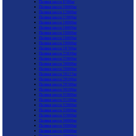
Полная масса 8500кг
Полная масса 10000кг
Полная масса 12000кг
Полная масса 15000кг
Полная масса 16000кг
Полная масса 16600кг
Полная масса 18000кг
Полная масса 18600кг
Полная масса 19000кг
Полная масса 19700кг
Полная масса 22630кг
Полная масса 25000кг
Полная масса 26000кг
Полная масса 28000кг
Полная масса 28155кг
Полная масса 29100кг
Полная масса 29500кг
Полная масса 30100кг
Полная масса 31000кг
Полная масса 31100кг
Полная масса 32000кг
Полная масса 33000кг
Полная масса 35000кг
Полная масса 36000кг
Полная масса 38000кг
Полная масса 40000кг
Полная масса 39000кг