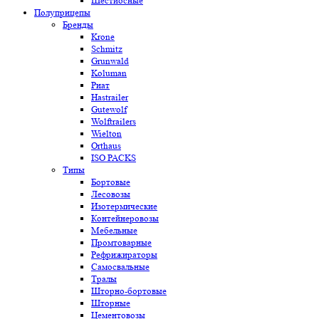
Шестиосные
Полуприцепы
Бренды
Krone
Schmitz
Grunwald
Koluman
Риат
Hastrailer
Gutewolf
Wolftrailers
Wielton
Orthaus
ISO PACKS
Типы
Бортовые
Лесовозы
Изотермические
Контейнеровозы
Мебельные
Промтоварные
Рефрижираторы
Самосвальные
Тралы
Шторно-бортовые
Шторные
Цементовозы