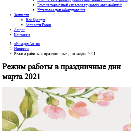
Ремонт тормозной системы грузовых автомобилей
Установка доп.оборудования
Запчасти
Все бренды
Запчасти Foton
Акции
Контакты
«КомдорАвто»
Новости
Режим работы в праздничные дни марта 2021
Режим работы в праздничные дни
марта 2021