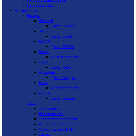
Грузовой шиномонтаж
Грузовая мойка
Новая техника
Бренды
Sinotruk
Дилер Sinotruk
Sitrak
Дилер Sitrak
HOWO
Дилер HOWO
Foton
Модельный ряд
MAN
Дилер MAN
Dongfeng
Дилер Dongfeng
Isuzu
Модельный ряд
Валдай
Дилер Валдай
Типы
Автовышки
Бетононасосы
Автобетоносмесители
Крюковые погрузчики
Манипуляторы КМУ
Тягачи