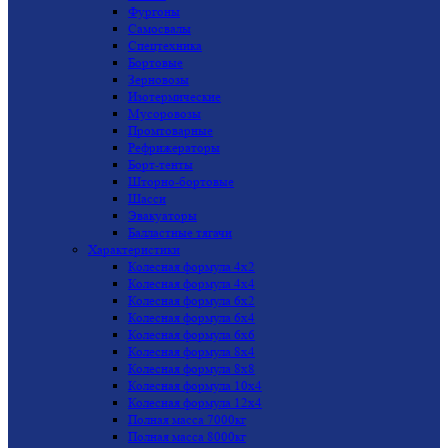
Фургоны
Самосвалы
Спецтехника
Бортовые
Зерновозы
Изотермические
Мусоровозы
Промтоварные
Рефрижераторы
Борт-тенты
Шторно-бортовые
Шасси
Эвакуаторы
Балластные тягачи
Характеристики
Колесная формула 4x2
Колесная формула 4x4
Колесная формула 6x2
Колесная формула 6x4
Колесная формула 6x6
Колесная формула 8x4
Колесная формула 8x8
Колесная формула 10x4
Колесная формула 12x4
Полная масса 7000кг
Полная масса 8000кг