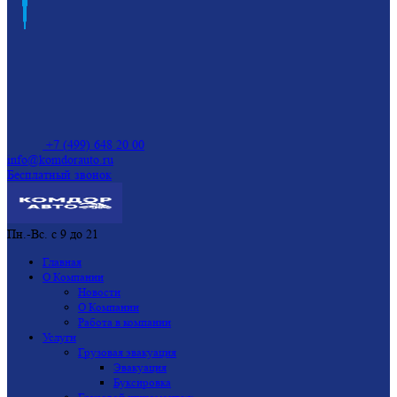
+7 (499) 648 20 00
info@komdorauto.ru
Бесплатный звонок
Пн.-Вс. с 9 до 21
Главная
О Компании
Новости
О Компании
Работа в компании
Услуги
Грузовая эвакуация
Эвакуация
Буксировка